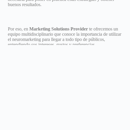
buenos resultados.
Por eso, en
Marketing Solutions Provider
te ofrecemos un
equipo multidisciplinario que conoce la importancia de utilizar
el neuromarketing para llegar a todo tipo de públicos,
entendiendo sus intereses, gustos y preferencias.
Ver más artículos en nuestro blog
MARKETING DIGITAL