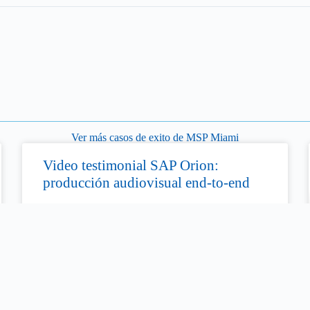
Ver más casos de exito de MSP Miami
Video testimonial SAP Orion:
producción audiovisual end-to-end
MSP Miami produjo un video testimonial end-to-end
sobre la implementación de SAP Business One para
Orion Consultores, incrementando la captación de
MQLs.
LEER MÁS »