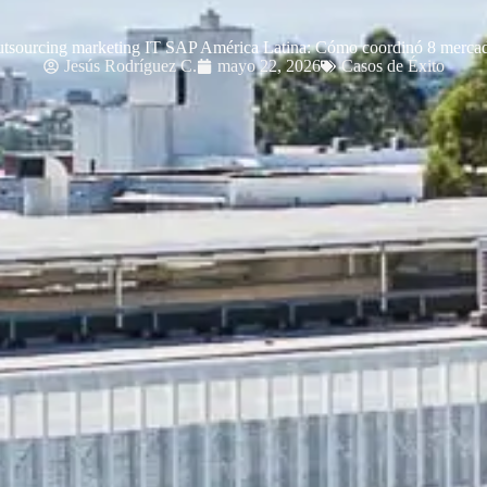
tsourcing marketing IT SAP América Latina: Cómo coordinó 8 merca
Jesús Rodríguez C.
mayo 22, 2026
Casos de Éxito