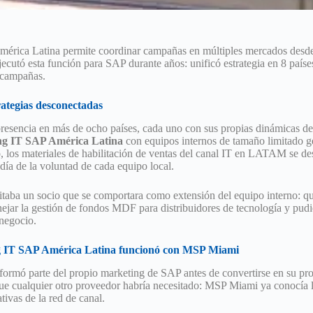
mérica Latina permite coordinar campañas en múltiples mercados desde
cutó esta función para SAP durante años: unificó estrategia en 8 país
 campañas.
ategias desconectadas
esencia en más de ocho países, cada uno con sus propias dinámicas d
ng IT SAP América Latina
con equipos internos de tamaño limitado gen
 los materiales de habilitación de ventas del canal IT en LATAM se des
ía de la voluntad de cada equipo local.
itaba un socio que se comportara como extensión del equipo interno: qu
ejar la gestión de fondos MDF para distribuidores de tecnología y pudi
 negocio.
ng IT SAP América Latina funcionó con MSP Miami
rmó parte del propio marketing de SAP antes de convertirse en su prov
ue cualquier otro proveedor habría necesitado: MSP Miami ya conocía lo
tivas de la red de canal.