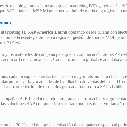
tes de tecnología no es lo mismo que el marketing B2B genérico. La dif
 que SAP eligiera a MSP Miami como su hub de marketing regional para 
izamos
 marketing IT SAP América Latina
operando desde Miami con ejecuc
ificación de la estrategia de marca regional, gestión de fondos MDF para d
T en LATAM.
tono y los materiales de campaña para que la comunicación de SAP en Mé
 sacrificar la relevancia local. Cada lanzamiento global se adaptaba a
mos cada presupuesto en las tácticas con mayor retorno para el canal:
adas por mercado y materiales de habilitación de ventas del canal IT 
s. La documentación de resultados por cada fondo dio a SAP visibilidad 
 campañas B2B fue el tercer eje: programas de formación y argumentari
e las soluciones SAP con precisión y cerrar contratos de mayor tamaño.
cción del 30 % en el tiempo de activación de campañas respecto al perío