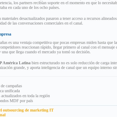
tencia, los partners recibían soporte en el momento en que lo necesitab
cutaba en cada uno de los ocho países.
 materiales desactualizados pasaron a tener acceso a recursos alineados 
lidad de las conversaciones comerciales en el canal.
mpresa
ñas es una ventaja competitiva que pocas empresas miden hasta que la 
competidores reaccionan rápido, llegar primero al canal con el mensaje c
una que llega cuando el mercado ya tomó su decisión.
P América Latina
bien estructurado no es solo reducción de carga int
nización grande, y aporta inteligencia de canal que un equipo interno si
n de campañas
ca unificada
actualizados en toda la región
 fondos MDF por país
 outsourcing de marketing IT
onal