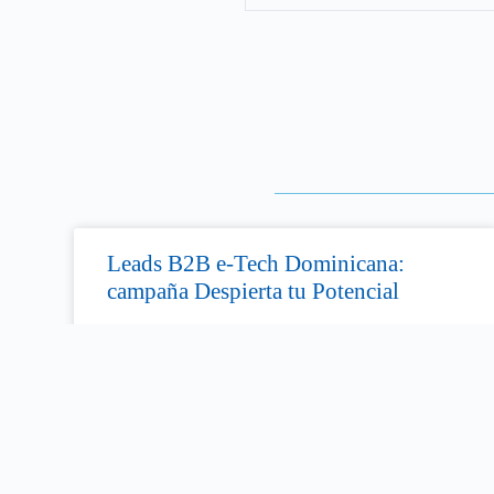
Leads B2B e-Tech Dominicana:
campaña Despierta tu Potencial
MSP Miami ejecutó la campaña experiencial «Despierta
tu Potencial» para e-Tech en República Dominicana,
logrando 83 % de asistencia efectiva y 9 new names.
LEER MÁS »